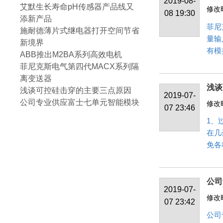
2019-08-
艾默生长寿命pH传感器产品线又
修改时
08 19:30
添新产品
菲尼
施耐德薄片式继电器打开空间节省
量输
新境界
有模
ABB推出M2BA系列高效电机
菲尼克斯电气第四代MACX系列隔
离变送器
浅谈
浅谈可控硅击穿的主要三点原因
2019-07-
公司专业供应富士七单元智能模块
修改时
07 23:46
1、
在几
免各
公司
2019-07-
修改时
07 23:42
公司