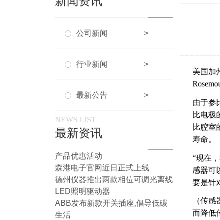
新闻资讯
公司新闻
>
行业新闻
>
美国加
Rose
最新公告
>
由于参
比电极
NEWS LIST
比腔室
最新资讯
寿命。
产品优惠活动
“现在，
森港电子官网近日正式上线
感器可
德州仪器推出两款相位可调光离线
要是针
LED照明驱动器
（传感
ABB发布新款开关插座,倡导低碳
而降低
生活