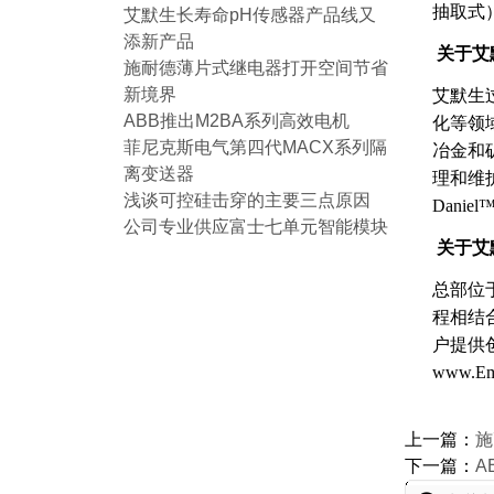
抽取式
艾默生长寿命pH传感器产品线又
添新产品
关于艾
施耐德薄片式继电器打开空间节省
新境界
艾默生过
ABB推出M2BA系列高效电机
化等领
菲尼克斯电气第四代MACX系列隔
冶金和
离变送器
理和维护服
浅谈可控硅击穿的主要三点原因
Daniel™
公司专业供应富士七单元智能模块
关于艾
总部位于
程相结
户提供创
www.E
上一篇：
施
下一篇：
A