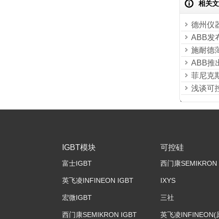
相关文
德州仪
ABB
施耐德
ABB推
菲尼克
浅谈可
IGBT模块
可控硅
富士IGBT
西门康SEMIKRON
英飞凌INFINEON IGBT
IXYS
宏微IGBT
三社
西门康SEMIKRON IGBT
英飞凌INFINEON(