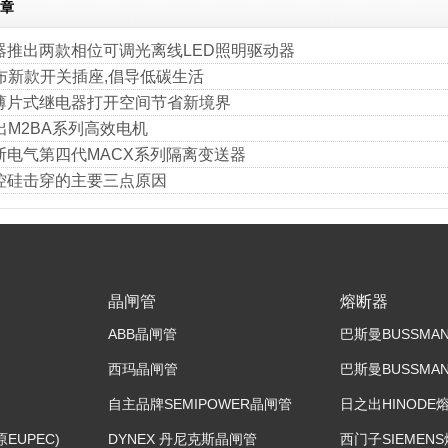
章
器推出两款相位可调光离线LED照明驱动器
发布新款开关插座,倡导低碳生活
薄片式继电器打开空间节省新境界
出M2BA系列高效电机
斯电气第四代MACX系列隔离变送器
控硅击穿的主要三点原因
晶闸管
熔断器
ABB晶闸管
巴斯曼BUSSMA
西玛晶闸管
巴斯曼BUSSM
自主品牌SEMIPOWER晶闸管
日之出HINODE
原EUPEC)
DYNEX 丹尼克斯晶闸管
西门子SIEMEN